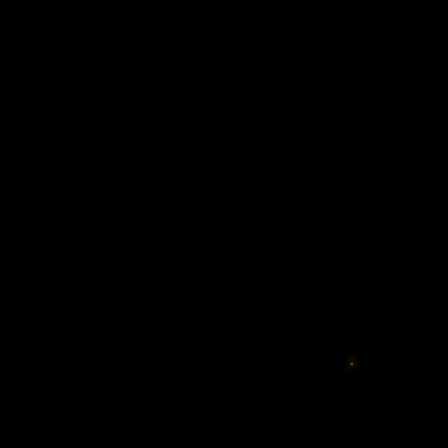
Galaxy A07
Tutup
Dimension
Spin the angle
AR
popup close