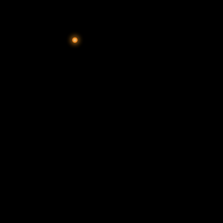
Upgrade Terms and Conditions
Hidupkan ponsel dan tahan catu daya
Keausan normal
Layar berfungsi & tidak ada layar yang retak