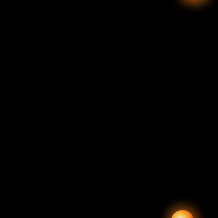
Here’s what’s covered
Hardware repairs
Get fast, convenient repairs using genuine Login Slot Gacor
parts, from our authorized technicians.
Software coverage
If your device isn’t running smoothly, we’ll check and fix the
issue.
Battery replacement
Stay powered up with hassle-free battery replacements.
4 claims within
Make up to 4 claims for repair or replacement within 2 years,
and save with a low deductible per claim.
See all benefits
Close popup