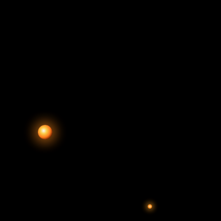
Ich habe das Informationsblatt zur Versicherung
heruntergeladen und sorgfältig durchgelesen.
Bestätigen
Layer Popup Close
Extended Warranty
Perpanjang durasi garansi pabrik untuk produk Anda
Ketentuan Untuk Extended Warranty
Tutup