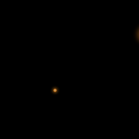
Buka
About Login Slot Gacor
Indonesia / Bahasa Indonesia
Ingin Tetap Terhubung?
Privasi
Legal
Peta Situs
Cara kerja tukar tambah
01