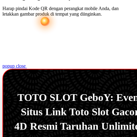
Harap pindai Kode QR dengan perangkat mobile Anda, dan
letakkan gambar produk di tempat yang diinginkan.
popup close
TOTO SLOT GeboY: Even
Situs Link Toto Slot Gaco
4D Resmi Taruhan Unlimit