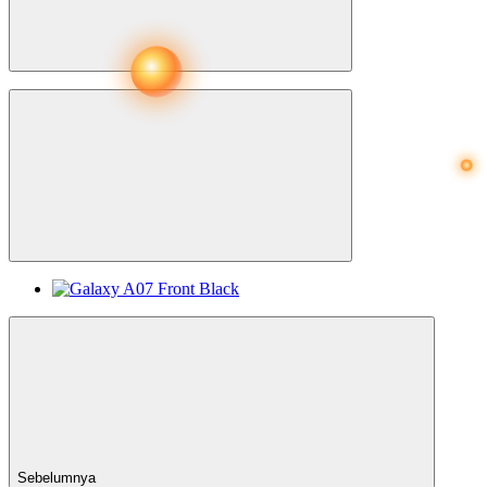
Sebelumnya