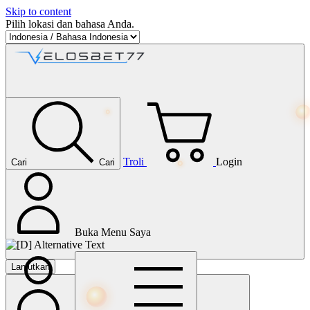
Skip to content
Pilih lokasi dan bahasa Anda.
Troli
Login
Cari
Cari
Buka Menu Saya
Lanjutkan