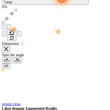
Tutup
0%
Dimension
Spin the angle
AR
popup close
Lihat dengan Augmented Reality