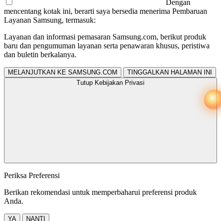
Dengan
mencentang kotak ini, berarti saya bersedia menerima Pembaruan
Layanan Samsung, termasuk:
Layanan dan informasi pemasaran Samsung.com, berikut produk
baru dan pengumuman layanan serta penawaran khusus, peristiwa
dan buletin berkalanya.
MELANJUTKAN KE SAMSUNG.COM
TINGGALKAN HALAMAN INI
Tutup Kebijakan Privasi
Periksa Preferensi
Berikan rekomendasi untuk memperbaharui preferensi produk
Anda.
YA
NANTI