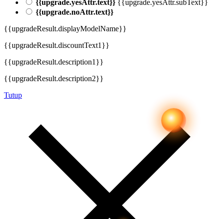
{{upgrade.yesAttr.text}}
{{upgrade.yesAttr.subText}}
{{upgrade.noAttr.text}}
{{upgradeResult.displayModelName}}
{{upgradeResult.discountText1}}
{{upgradeResult.description1}}
{{upgradeResult.description2}}
Tutup