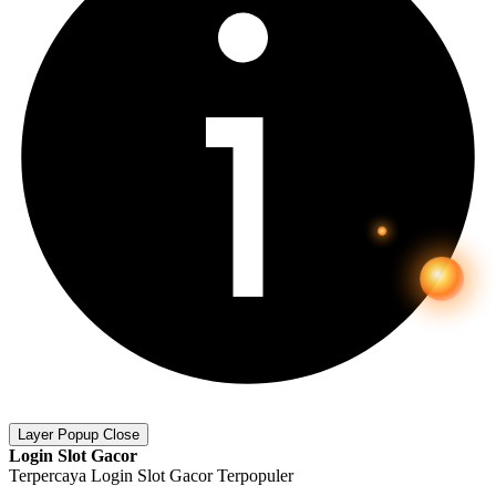
Layer Popup Close
Login Slot Gacor
Terpercaya
Login Slot Gacor
Terpopuler