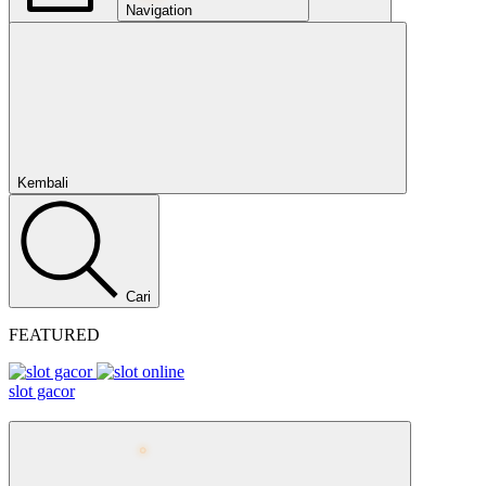
Navigation
Tutup
Kembali
Cari
FEATURED
slot gacor
s