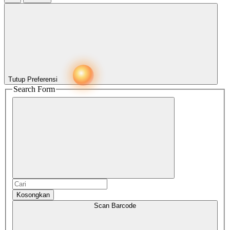
Tutup Preferensi
Search Form
Kosongkan
Scan Barcode