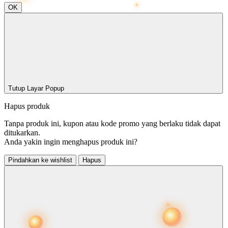
OK
Tutup Layar Popup
Hapus produk
Tanpa produk ini, kupon atau kode promo yang berlaku tidak dapat
ditukarkan.
Anda yakin ingin menghapus produk ini?
Pindahkan ke wishlist
Hapus