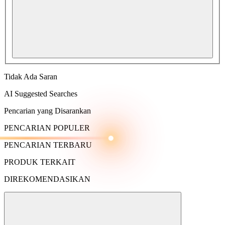
Tidak Ada Saran
AI Suggested Searches
Pencarian yang Disarankan
PENCARIAN POPULER
PENCARIAN TERBARU
PRODUK TERKAIT
DIREKOMENDASIKAN