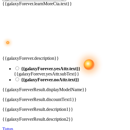
{{galaxyForever.learnMoreCta.text}}
{{galaxyForever.description}}
{{galaxyForever.yesAttr.text}}
{{galaxyForever.yesAttr.subText}}
{{galaxyForever.noAttr.text}}
{{galaxyForeverResult.displayModelName}}
{{galaxyForeverResult.discountText1}}
{{galaxyForeverResult.description1}}
{{galaxyForeverResult.description2}}
Tutup