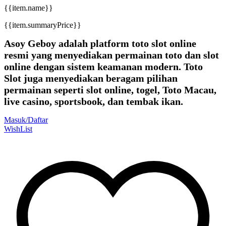
{{item.name}}
{{item.summaryPrice}}
Asoy Geboy adalah platform toto slot online
resmi yang menyediakan permainan toto dan slot
online dengan sistem keamanan modern. Toto
Slot juga menyediakan beragam pilihan
permainan seperti slot online, togel, Toto Macau,
live casino, sportsbook, dan tembak ikan.
Masuk/Daftar
WishList