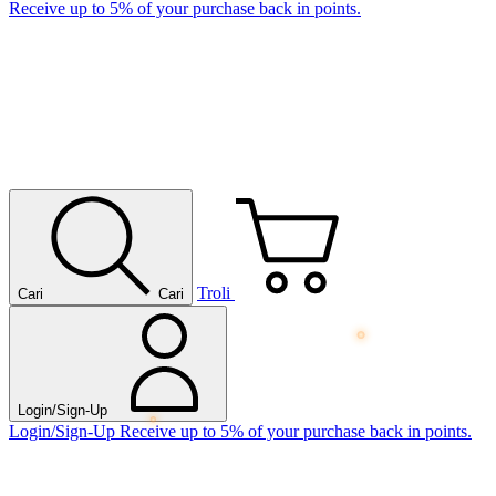
Receive up to 5% of your purchase back in points.
Troli
Cari
Cari
Login/Sign-Up
Login/Sign-Up
Receive up to 5% of your purchase back in points.