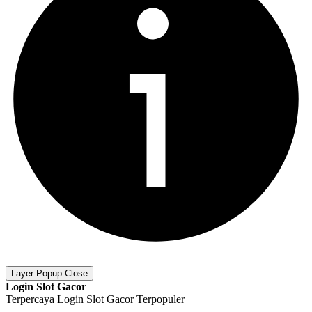
Layer Popup Close
Login Slot Gacor
Terpercaya
Login Slot Gacor
Terpopuler