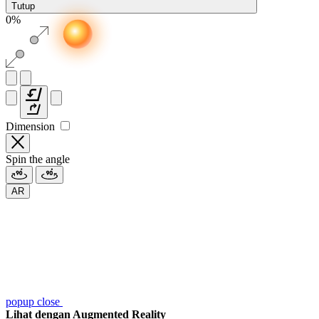
Tutup
0%
Dimension
Spin the angle
AR
popup close
Lihat dengan Augmented Reality