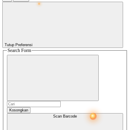
Tutup Preferensi
Search Form
Kosongkan
Scan Barcode