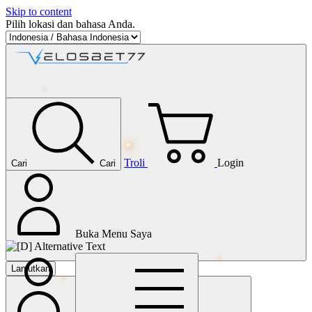
Skip to content
Pilih lokasi dan bahasa Anda.
Troli
Login
Cari
Cari
Buka Menu Saya
Lanjutkan