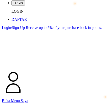
LOGIN
LOGIN
DAFTAR
Login/Sign-Up
Receive up to 5% of your purchase back in points.
Buka Menu Saya