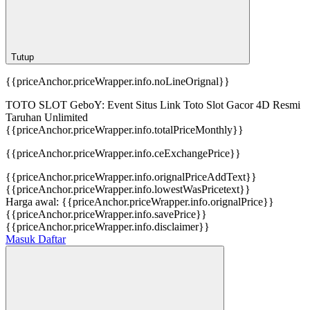
Tutup
{{priceAnchor.priceWrapper.info.noLineOrignal}}
TOTO SLOT GeboY: Event Situs Link Toto Slot Gacor 4D Resmi
Taruhan Unlimited
{{priceAnchor.priceWrapper.info.totalPriceMonthly}}
{{priceAnchor.priceWrapper.info.ceExchangePrice}}
{{priceAnchor.priceWrapper.info.orignalPriceAddText}}
{{priceAnchor.priceWrapper.info.lowestWasPricetext}}
Harga awal:
{{priceAnchor.priceWrapper.info.orignalPrice}}
{{priceAnchor.priceWrapper.info.savePrice}}
{{priceAnchor.priceWrapper.info.disclaimer}}
Masuk
Daftar