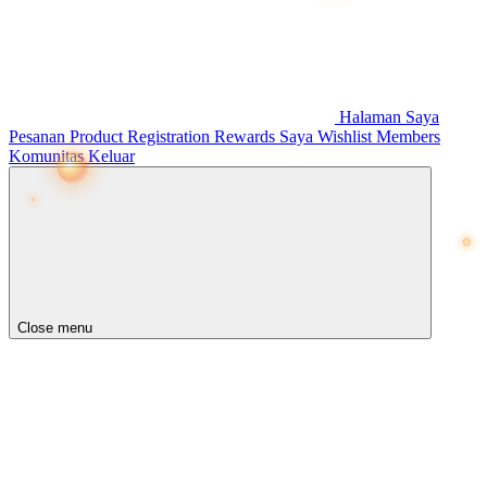
Halaman Saya
Pesanan
Product Registration
Rewards Saya
Wishlist
Members
Komunitas
Keluar
Close menu