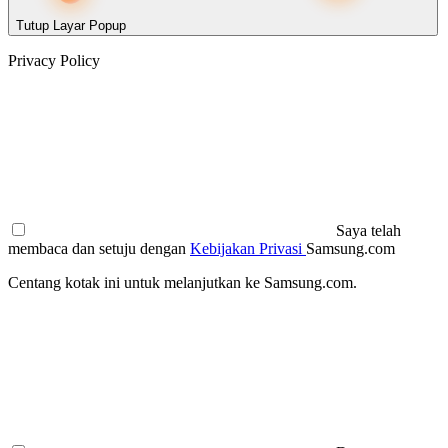
Tutup Layar Popup
Privacy Policy
Saya telah
membaca dan setuju dengan
Kebijakan Privasi
Samsung.com
Centang kotak ini untuk melanjutkan ke Samsung.com.