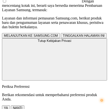
Dengan
mencentang kotak ini, berarti saya bersedia menerima Pembaruan
Layanan Samsung, termasuk:
Layanan dan informasi pemasaran Samsung.com, berikut produk
baru dan pengumuman layanan serta penawaran khusus, peristiwa
dan buletin berkalanya.
MELANJUTKAN KE SAMSUNG.COM
TINGGALKAN HALAMAN INI
Tutup Kebijakan Privasi
Periksa Preferensi
Berikan rekomendasi untuk memperbaharui preferensi produk
Anda.
YA
NANTI