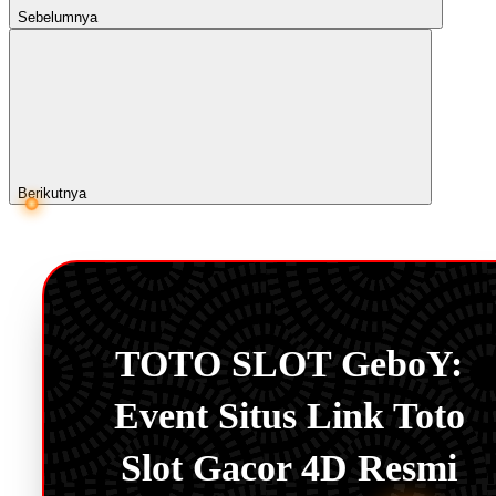
Sebelumnya
Berikutnya
TOTO SLOT GeboY:
Event Situs Link Toto
Slot Gacor 4D Resmi