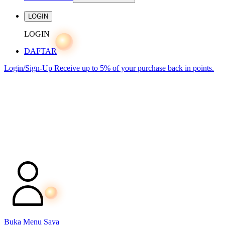
LOGIN
LOGIN
DAFTAR
Login/Sign-Up
Receive up to 5% of your purchase back in points.
Buka Menu Saya