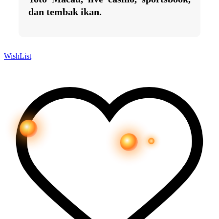
dan tembak ikan.
WishList