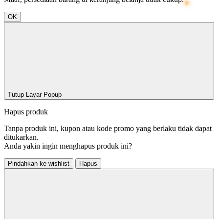
OK
Tutup Layar Popup
Hapus produk
Tanpa produk ini, kupon atau kode promo yang berlaku tidak dapat
ditukarkan.
Anda yakin ingin menghapus produk ini?
Pindahkan ke wishlist
Hapus