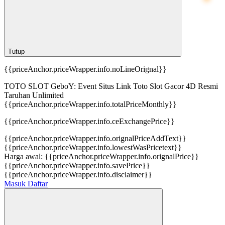
Tutup
{{priceAnchor.priceWrapper.info.noLineOrignal}}
TOTO SLOT GeboY: Event Situs Link Toto Slot Gacor 4D Resmi
Taruhan Unlimited
{{priceAnchor.priceWrapper.info.totalPriceMonthly}}
{{priceAnchor.priceWrapper.info.ceExchangePrice}}
{{priceAnchor.priceWrapper.info.orignalPriceAddText}}
{{priceAnchor.priceWrapper.info.lowestWasPricetext}}
Harga awal:
{{priceAnchor.priceWrapper.info.orignalPrice}}
{{priceAnchor.priceWrapper.info.savePrice}}
{{priceAnchor.priceWrapper.info.disclaimer}}
Masuk
Daftar