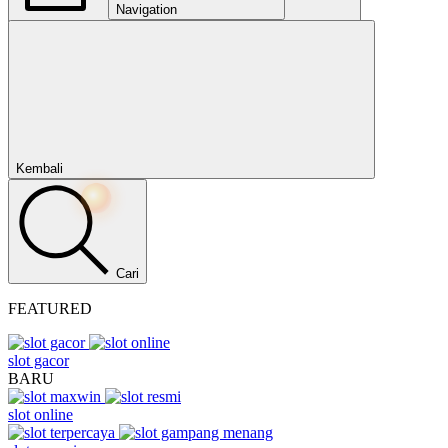
Navigation
Tutup
Kembali
Cari
FEATURED
slot gacor
BARU
slot online