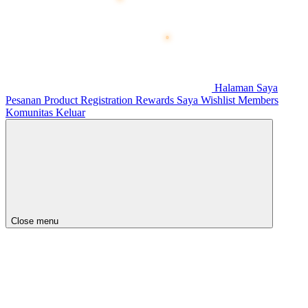
Halaman Saya
Pesanan
Product Registration
Rewards Saya
Wishlist
Members
Komunitas
Keluar
Close menu