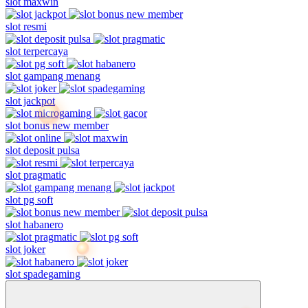
slot maxwin
slot resmi
slot terpercaya
slot gampang menang
slot jackpot
slot bonus new member
slot deposit pulsa
slot pragmatic
slot pg soft
slot habanero
slot joker
slot spadegaming