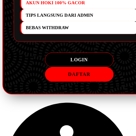
AKUN HOKI 100% GACOR
TIPS LANGSUNG DARI ADMIN
BEBAS WITHDRAW
LOGIN
DAFTAR