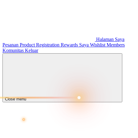
Halaman Saya
Pesanan
Product Registration
Rewards Saya
Wishlist
Members
Komunitas
Keluar
Close menu