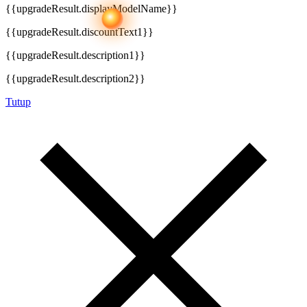
{{upgradeResult.displayModelName}}
{{upgradeResult.discountText1}}
{{upgradeResult.description1}}
{{upgradeResult.description2}}
Tutup