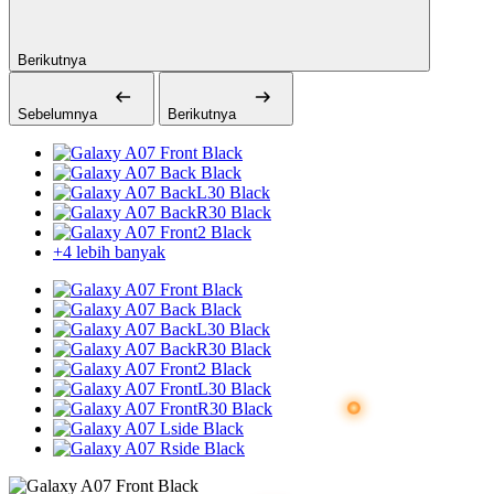
Berikutnya
Sebelumnya
Berikutnya
+4 lebih banyak