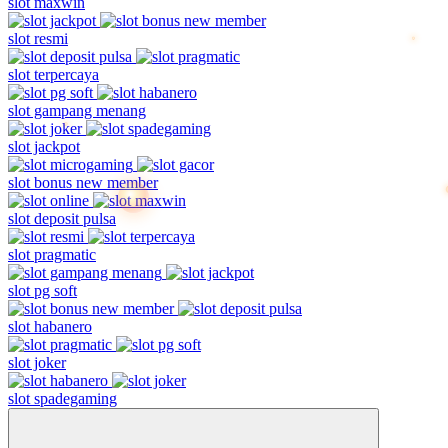
slot maxwin
slot resmi
slot terpercaya
slot gampang menang
slot jackpot
slot bonus new member
slot deposit pulsa
slot pragmatic
slot pg soft
slot habanero
slot joker
slot spadegaming