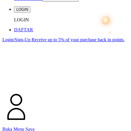
LOGIN
LOGIN
DAFTAR
Login/Sign-Up
Receive up to 5% of your purchase back in points.
Buka Menu Saya