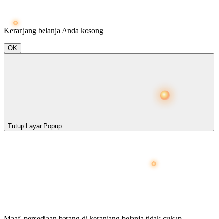
Keranjang belanja Anda kosong
OK
Tutup Layar Popup
Maaf, persediaan barang di keranjang belanja tidak cukup.