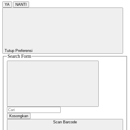
YA
NANTI
Tutup Preferensi
Search Form
Kosongkan
Scan Barcode