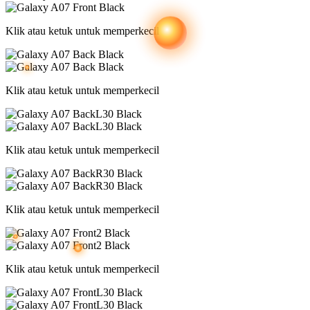
Klik atau ketuk untuk memperkecil
Klik atau ketuk untuk memperkecil
Klik atau ketuk untuk memperkecil
Klik atau ketuk untuk memperkecil
Klik atau ketuk untuk memperkecil