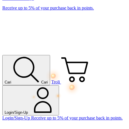
Receive up to 5% of your purchase back in points.
Troli
Cari
Cari
Login/Sign-Up
Login/Sign-Up
Receive up to 5% of your purchase back in points.