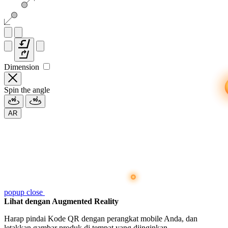
Dimension
Spin the angle
AR
popup close
Lihat dengan Augmented Reality
Harap pindai Kode QR dengan perangkat mobile Anda, dan
letakkan gambar produk di tempat yang diinginkan.