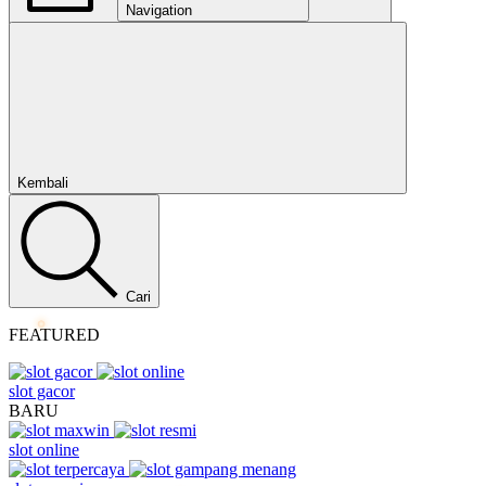
Navigation
Tutup
Kembali
Cari
FEATURED
slot gacor
BARU
slot online