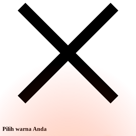
Pilih warna Anda