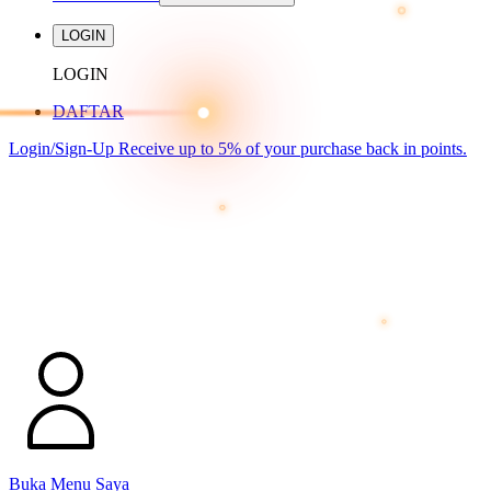
LOGIN
LOGIN
DAFTAR
Login/Sign-Up
Receive up to 5% of your purchase back in points.
Buka Menu Saya