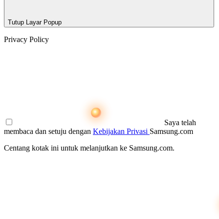
Tutup Layar Popup
Privacy Policy
Saya telah
membaca dan setuju dengan
Kebijakan Privasi
Samsung.com
Centang kotak ini untuk melanjutkan ke Samsung.com.