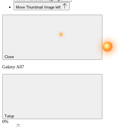
Move Thumbnail Image left
Close
Galaxy A07
Tutup
0%