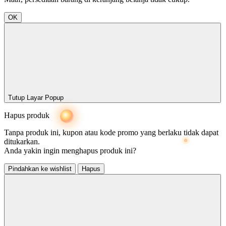
OK
Tutup Layar Popup
Hapus produk
Tanpa produk ini, kupon atau kode promo yang berlaku tidak dapat
ditukarkan.
Anda yakin ingin menghapus produk ini?
Pindahkan ke wishlist
Hapus