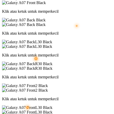
Klik atau ketuk untuk memperkecil
Klik atau ketuk untuk memperkecil
Klik atau ketuk untuk memperkecil
Klik atau ketuk untuk memperkecil
Klik atau ketuk untuk memperkecil