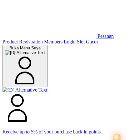
Pesanan
Product Registration
Members
Login Slot Gacor
Buka Menu Saya
Receive up to 5% of your purchase back in points.