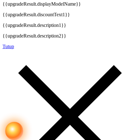
{{upgradeResult.displayModelName}}
{{upgradeResult.discountText1}}
{{upgradeResult.description1}}
{{upgradeResult.description2}}
Tutup