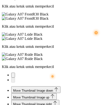
Klik atau ketuk untuk memperkecil
Klik atau ketuk untuk memperkecil
Klik atau ketuk untuk memperkecil
Klik atau ketuk untuk memperkecil
Move Thumbnail Image down
Move Thumbnail Image up
Move Thumbnail Image right