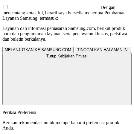
Dengan
mencentang kotak ini, berarti saya bersedia menerima Pembaruan
Layanan Samsung, termasuk:
Layanan dan informasi pemasaran Samsung.com, berikut produk
baru dan pengumuman layanan serta penawaran khusus, peristiwa
dan buletin berkalanya.
MELANJUTKAN KE SAMSUNG.COM
TINGGALKAN HALAMAN INI
Tutup Kebijakan Privasi
Periksa Preferensi
Berikan rekomendasi untuk memperbaharui preferensi produk
Anda.