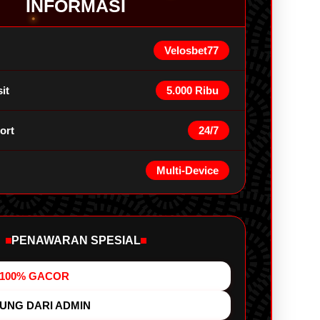
INFORMASI
Velosbet77
it
5.000 Ribu
ort
24/7
Multi-Device
PENAWARAN SPESIAL
 100% GACOR
UNG DARI ADMIN