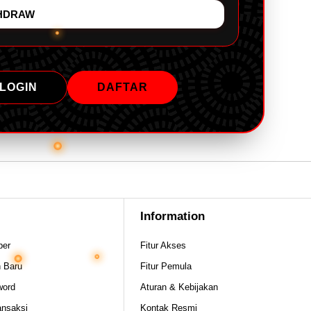
HDRAW
LOGIN
DAFTAR
Information
ber
Fitur Akses
n Baru
Fitur Pemula
word
Aturan & Kebijakan
ansaksi
Kontak Resmi