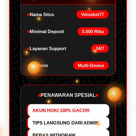
Nama Situs
Velosbet77
Minimal Deposit
5.000 Ribu
Layanan Support
24/7
Platform
Multi-Device
PENAWARAN SPESIAL
AKUN HOKI 100% GACOR
TIPS LANGSUNG DARI ADMIN
BEBAS WITHDRAW