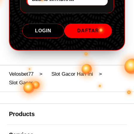
LOGIN
DAFTAR
Layer Popup Close
Velosbet77
>
Slot Gacor Hari Ini
>
Slot Gacor
Buka
Footer Navigation
Products
Buka