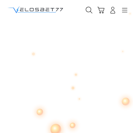
Skip
to
Cari
Troli
Login
Navigation
content