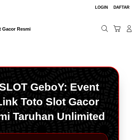
LOGIN
DAFTAR
Cari
Troli
Login/Sign-Up
t Gacor Resmi
Cari
SLOT GeboY: Event
Link Toto Slot Gacor
mi Taruhan Unlimited